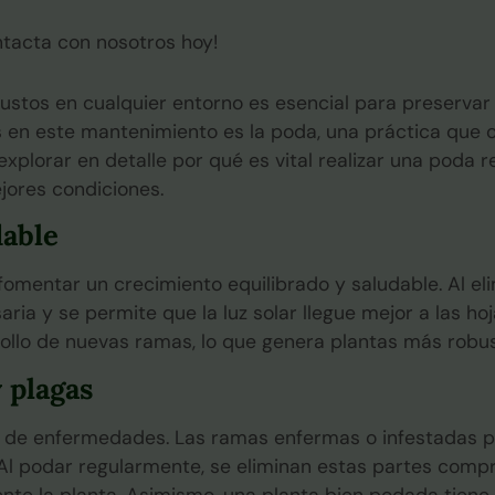
ntacta con nosotros hoy!
stos en cualquier entorno es esencial para preservar l
 en este mantenimiento es la poda, una práctica que o
xplorar en detalle por qué es vital realizar una poda r
jores condiciones.
dable
fomentar un crecimiento equilibrado y saludable. Al el
aria y se permite que la luz solar llegue mejor a las hoj
rrollo de nuevas ramas, lo que genera plantas más robu
 plagas
ón de enfermedades. Las ramas enfermas o infestadas 
. Al podar regularmente, se eliminan estas partes comp
nte la planta. Asimismo, una planta bien podada tie