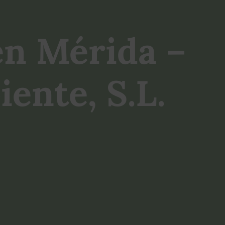
en Mérida –
ente, S.L.